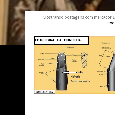
Mostrando postagens com marcador
E
tod