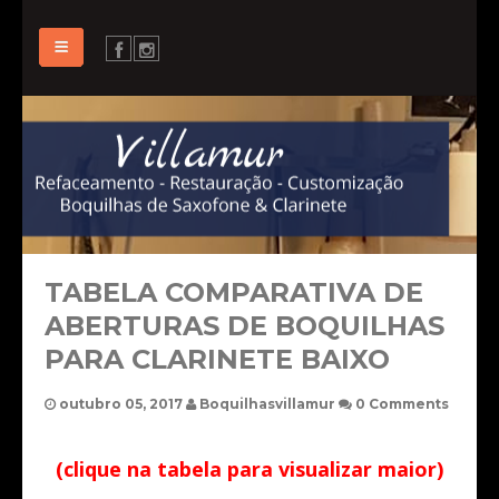
INÍCIO
SOBRE VILLAMUR
GALERIA DE SERVIÇOS
PREÇOS
TABELA COMPARATIVA DE
ABERTURAS DE BOQUILHAS
PRODUTOS A VENDA
PARA CLARINETE BAIXO
CONTATO
outubro 05, 2017
Boquilhasvillamur
0 Comments
DIREITOS AUTORAIS
(clique na tabela para visualizar maior)